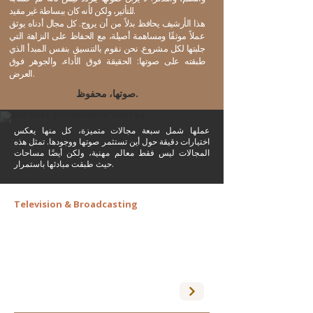
للتأثير، ولكن لأنه كان ببساطة غير مقيد.
هذا الأرشيف يحافظ بدلاً من أن يروج. كل مجال أدناه يوثق
عملاً موثقًا ومساهمة أصيلة، مع الحفاظ على النزاهة التي
جلبتها لكل مشروع. نحن نقوم بالتنسيق بنفس المبدأ الذي
طبقته على صوتها: الحقيقة فوق الأداء، والجوهر فوق
العرض.
صوتها، محفوظ.
عملها شمل سبعة مجالات متميزة، كل منها يعكس
اختيارات دقيقة حول أين تستثمر صوتها ووجودها. تمثل هذه
المجالات ليس فقط معالم مهنية، ولكن أيضًا مساحات
حيث طبقت مبادئها باستمرار.
Television & Broadcasting
Programs she shaped, hosted, and contributed
to during her years in regional broadcast media.
From cultural programming to entertainment
hosting, she brought substance to every format,
steering conversations toward insight rather than
sensation.